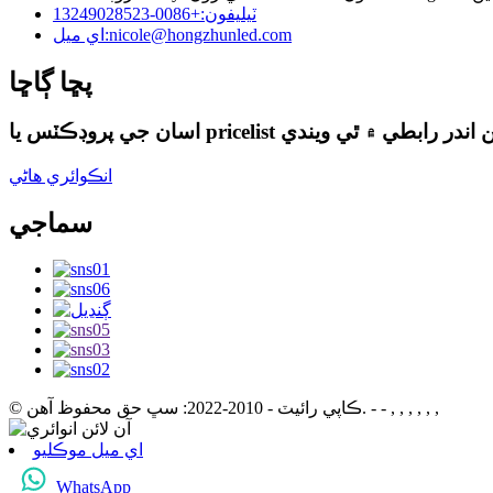
ٽيليفون:
+0086-13249028523
nicole@hongzhunled.com
اي ميل:
پڇا ڳاڇا
انڪوائري هاڻي
سماجي
- - , , , , , ,
© ڪاپي رائيٽ - 2010-2022: سڀ حق محفوظ آهن.
اي ميل موڪليو
WhatsApp