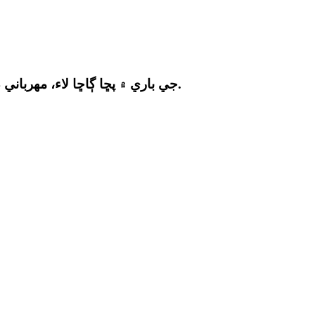
اسان جي پروڊڪٽس يا pricelist جي باري ۾ پڇا ڳاڇا لاء، مهرباني ڪري اسان کي پنهنجي اي ميل ڇڏي ۽ اسان کي 24 ڪلاڪن اندر رابطي ۾ ٿي ويندي.