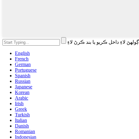
English
French
German
Portuguese
Spanish
Russian
Japanese
Korean
Arabic
Irish
Greek
Turkish
Italian
Danish
Romanian
Indonesian