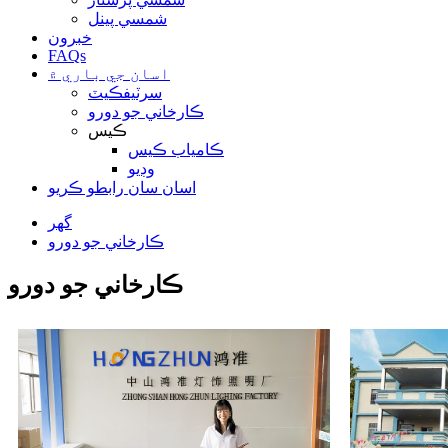
شمسي پينل
خبرون
FAQs
اسان جي باري ۾
سرٽيفڪيٽ
ڪارخاني جو دورو
ڪيس
ڪامياب ڪيس
وڊيو
اسان سان رابطو ڪريو
گهر
ڪارخاني جو دورو
ڪارخاني جو دورو