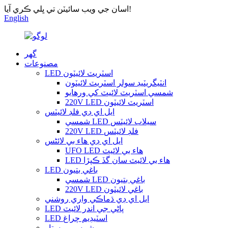
اسان جي ويب سائيٽن تي ڀلي ڪري آيا!
English
گهر
مصنوعات
LED اسٽريٽ لائيٽون
انٽيگريٽيڊ سولر اسٽريٽ لائيٽون
شمسي اسٽريٽ لائيٽ کي ورهايو
220V LED اسٽريٽ لائيٽون
ايل اي ڊي فلڊ لائيٽس
شمسي LED سيلاب لائيٽس
220V LED فلڊ لائيٽس
ايل اي ڊي هاء بي لائٹس
UFO LED هاء بي لائيٽ
LED هاء بي لائيٽ سان گڏ ڪپڙا
LED باغي بتيون
شمسي LED باغي بتيون
220V LED باغي لائيٽون
ايل اي ڊي ڌماڪي واري روشني
LED پاڻي جي اندر لائيٽ
LED اسٽيڊيم چراغ
شمسي پرستار