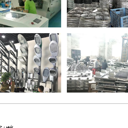
1 Hetai روڊ، Caoyi صنعتي زون، Guzhen ٽائون، 