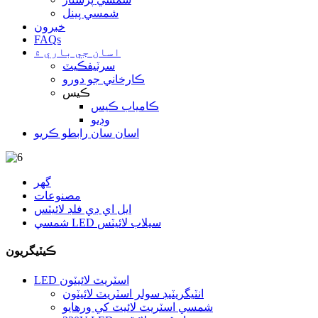
شمسي پينل
خبرون
FAQs
اسان جي باري ۾
سرٽيفڪيٽ
ڪارخاني جو دورو
ڪيس
ڪامياب ڪيس
وڊيو
اسان سان رابطو ڪريو
گهر
مصنوعات
ايل اي ڊي فلڊ لائيٽس
شمسي LED سيلاب لائيٽس
ڪيٽيگريون
LED اسٽريٽ لائيٽون
انٽيگريٽيڊ سولر اسٽريٽ لائيٽون
شمسي اسٽريٽ لائيٽ کي ورهايو