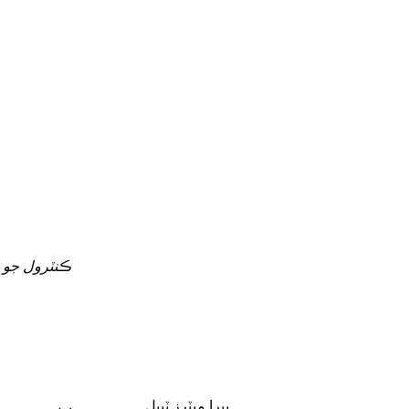
ڪنٽرول جو 
پيرا ميٽرز ٽيبل