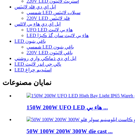
220V LED اسٽريٽ لائيٽون
ايل اي ڊي فلڊ لائيٽس
شمسي LED سيلاب لائيٽس
220V LED فلڊ لائيٽس
ايل اي ڊي هاء بي لائٹس
UFO LED هاء بي لائيٽ
LED هاء بي لائيٽ سان گڏ ڪپڙا
LED باغي بتيون
شمسي LED باغي بتيون
220V LED باغي لائيٽون
ايل اي ڊي ڌماڪي واري روشني
LED پاڻي جي اندر لائيٽ
LED اسٽيڊيم چراغ
نمايان مصنوعات
150W 200W UFO LED هاء بي ...
50W 100W 200W 300W die cast ...