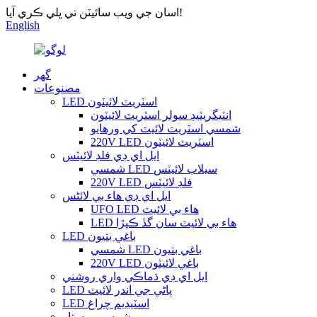
اسان جي ويب سائيٽن تي ڀلي ڪري آيا!
English
گهر
مصنوعات
LED اسٽريٽ لائيٽون
انٽيگريٽيڊ سولر اسٽريٽ لائيٽون
شمسي اسٽريٽ لائيٽ کي ورهايو
220V LED اسٽريٽ لائيٽون
ايل اي ڊي فلڊ لائيٽس
شمسي LED سيلاب لائيٽس
220V LED فلڊ لائيٽس
ايل اي ڊي هاء بي لائٹس
UFO LED هاء بي لائيٽ
LED هاء بي لائيٽ سان گڏ ڪپڙا
LED باغي بتيون
شمسي LED باغي بتيون
220V LED باغي لائيٽون
ايل اي ڊي ڌماڪي واري روشني
LED پاڻي جي اندر لائيٽ
LED اسٽيڊيم چراغ
شمسي پرستار