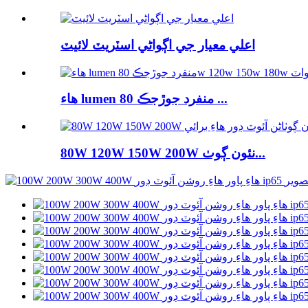
اعلي معيار جي اڳواڻي اسٽريٽ لائيٽ
هاء lumen منفرد جوڙجڪ 80 ...
80W 120W 150W 200W نئون ڳوٺ...