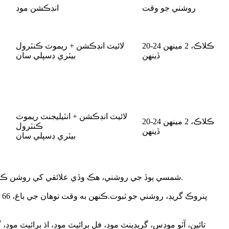
روشني جو وقت
انڊڪشن موڊ
20-24 ڪلاڪ، 2 مينهن
لائيٽ انڊڪشن + ريموٽ ڪنٽرول
ڏينهن
بيٽري ڊسپلي سان
لائيٽ انڊڪشن + انٽيليجنٽ ريموٽ
20-24 ڪلاڪ، 2 مينهن
ڪنٽرول
ڏينهن
بيٽري ڊسپلي سان
【سپر روشن】 اعليٰ معيار جي LED چپ 400W LED شمسي ٻوڏ جي روشني، هڪ وڏي علائقي کي روشن ڪندي، بلڪل سج وانگر.وڏي گنجائش واري بيٽري 16-26 ڪلاڪن تائين روشني رکي ٿي.