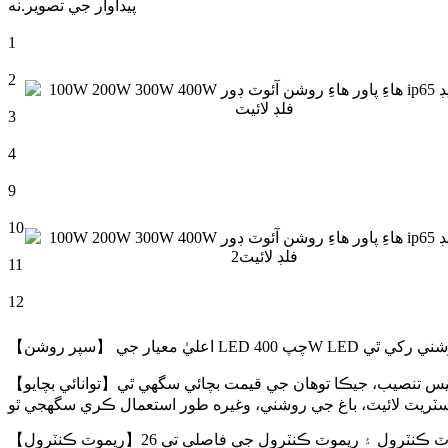
پيداوار جي تصوير
نه.
1
2
3
4
9
10
11
12
【توانائي بچايو】بجلي جي ڪا به قيمت ناهي، مڪمل طور تي شمسي توانائي ۽ وائرليس تنصيب، جيڪا توهان جي قيمت بچائي سگهي ٿي.IP 66 پنروڪ گريڊ، روشني جو ثبوت.ڪنهن به وقت توهان جي باغ،
【ريموٽ ڪنٽرول】هي شمسي توانائي سان هلندڙ لائيٽ هاءِ پاور ريموٽ ڪنٽرول ۽ ريموٽ ڪنٽرول جي فاصلي تي 26ft (8m) تائين، آٽو موڊس، گريڊينٽ موڊ، فل برائيٽ موڊ، اڌ برائيٽ موڊ، ڳاڙهي / نيري