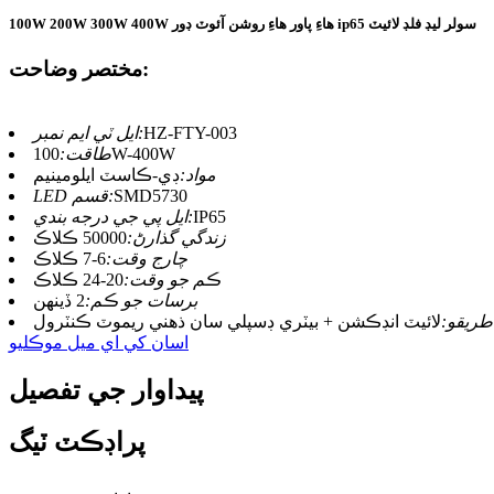
100W 200W 300W 400W هاءِ پاور هاءِ روشن آئوٽ ڊور ip65 سولر ليڊ فلڊ لائيٽ
مختصر وضاحت:
HZ-FTY-003
ايل ٽي ايم نمبر:
100W-400W
طاقت:
مواد:
ڊي-ڪاسٽ ايلومينيم
SMD5730
LED قسم:
IP65
ايل پي جي درجه بندي:
زندگي گذارڻ:
50000 ڪلاڪ
چارج وقت:
6-7 ڪلاڪ
ڪم جو وقت:
20-24 ڪلاڪ
برسات جو ڪم:
2 ڏينهن
طريقو:
لائيٽ انڊڪشن + بيٽري ڊسپلي سان ذھني ريموٽ ڪنٽرول
اسان کي اي ميل موڪليو
پيداوار جي تفصيل
پراڊڪٽ ٽيگ