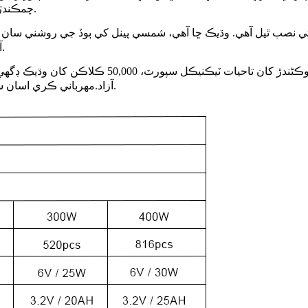
چمڪندڙ وارننگ لائيٽ ذريعي ڪنٽرول ڪئي ويندي آهي.3/5/8 ڪلاڪ ٽائيم موڊ.
آهي. بهترين تنصيب شمسي ٻوڏ جي روشني جي اوچائي 9ft ~ 20ft آهي.
آزاد.مهرباني ڪري اسان سان رابطو ڪرڻ لاء آزاد محسوس ڪريو جيڪڏهن ڪو مسئلو پيدا ٿئي.