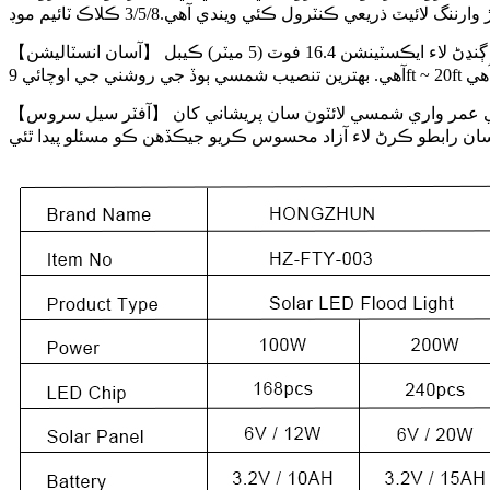
【آسان انسٽاليشن】 2 انسٽاليشن جا طريقا، هڪ ڀت تي نصب ٿيل آهي، ٻيو ليمپ پوسٽ تي نصب ٿيل آهي. وڌيڪ ڇا آهي، شمسي پينل کي ٻوڏ جي روشني سان ڳنڍڻ لاء ايڪسٽينشن 16.4 فوٽ (5 ميٽر) ڪيبل
【آفٽر سيل سروس】 اسان فراهم ڪريون ٿا 36 مهينن کان پوءِ سيلز سروس ۽ ڪارخانو وڪڻندڙ کان تاحيات ٽيڪنيڪل سپورٽ، 50,000 ڪلاڪن کان وڌيڪ ڊگهي عمر واري شمسي لائٽون سان پريشاني کان