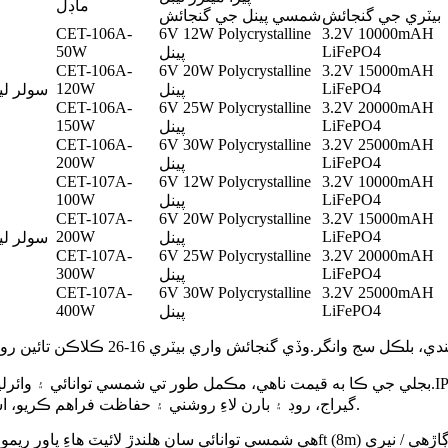
ماڊل
بيٽري جي گنجائش
شمسي پينل جي گنجائش
CET-106A-
6V 12W Polycrystalline
3.2V 10000mAH
50W
LiFePO4
پينل
CET-106A-
6V 20W Polycrystalline
3.2V 15000mAH
120W
LiFePO4
پينل
CET-106A-
6V 25W Polycrystalline
3.2V 20000mAH
150W
LiFePO4
پينل
CET-106A-
6V 30W Polycrystalline
3.2V 25000mAH
200W
LiFePO4
پينل
CET-107A-
6V 12W Polycrystalline
3.2V 10000mAH
100W
LiFePO4
پينل
CET-107A-
6V 20W Polycrystalline
3.2V 15000mAH
200W
LiFePO4
پينل
CET-107A-
6V 25W Polycrystalline
3.2V 20000mAH
300W
LiFePO4
پينل
CET-107A-
6V 30W Polycrystalline
3.2V 25000mAH
400W
LiFePO4
پينل
گيراج، روڊ ۽ بارن لاءِ روشني ۽ حفاظت فراهم ڪريو، اسٽريٽ لائيٽ، باغ جي روشني، وغيره طور استعمال ڪري سگهجي ٿو.